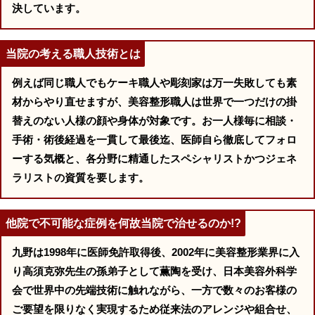
決しています。
当院の考える職人技術とは
例えば同じ職人でもケーキ職人や彫刻家は万一失敗しても素
材からやり直せますが、美容整形職人は世界で一つだけの掛
替えのない人様の顔や身体が対象です。お一人様毎に相談・
手術・術後経過を一貫して最後迄、医師自ら徹底してフォロ
ーする気概と、各分野に精通したスペシャリストかつジェネ
ラリストの資質を要します。
他院で不可能な症例を何故当院で治せるのか!?
九野は1998年に医師免許取得後、2002年に美容整形業界に入
り高須克弥先生の孫弟子として薫陶を受け、日本美容外科学
会で世界中の先端技術に触れながら、一方で数々のお客様の
ご要望を限りなく実現するため従来法のアレンジや組合せ、