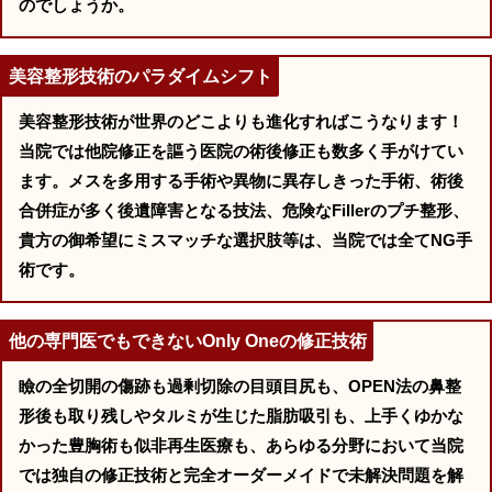
のでしょうか。
美容整形技術のパラダイムシフト
美容整形技術が世界のどこよりも進化すればこうなります！
当院では他院修正を謳う医院の術後修正も数多く手がけてい
ます。メスを多用する手術や異物に異存しきった手術、術後
合併症が多く後遺障害となる技法、危険なFillerのプチ整形、
貴方の御希望にミスマッチな選択肢等は、当院では全てNG手
術です。
他の専門医でもできないOnly Oneの修正技術
瞼の全切開の傷跡も過剰切除の目頭目尻も、OPEN法の鼻整
形後も取り残しやタルミが生じた脂肪吸引も、上手くゆかな
かった豊胸術も似非再生医療も、あらゆる分野において当院
では独自の修正技術と完全オーダーメイドで未解決問題を解