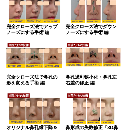
完全クローズ法でアップ
完全クローズ法でダウン
ノーズにする手術 編
ノーズにする手術 編
当院だけの技術
当院だけの技術
完全クローズ法で鼻孔の
鼻孔過剰狭小化・鼻孔左
形を変える手術 編
右差の修正 編
当院だけの技術
当院だけの技術
オリジナル鼻孔縁下降＆
鼻形成の失敗修正「3D鼻