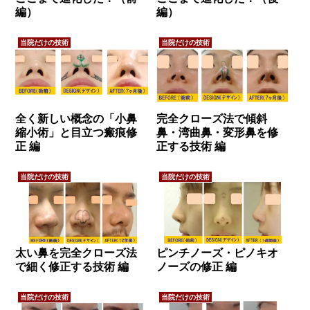
編）
編）
当院だけの技術
当院だけの技術
全く新しい概念の「小鼻
完全クローズ法で傾斜
縮小術」と目立つ瘢痕修
鼻・湾曲鼻・変形鼻を修
正 編​
正する技術 編
当院だけの技術
当院だけの技術
太い鼻を完全クローズ法
ピンチノーズ・ピノキオ
で細く修正する技術 編
ノーズの修正 編
当院だけの技術
当院だけの技術