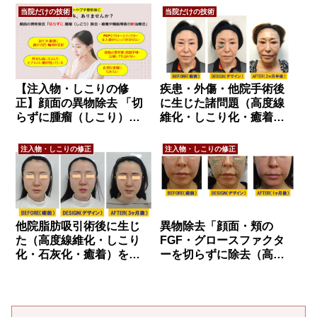
当院だけの技術
当院だけの技術
【注入物・しこりの修
疾患・外傷・他院手術後
正】顔面の異物除去 「切
に生じた諸問題（高度線
らずに腫瘤（しこり）除
維化・しこり化・癒着・
去 癒着や機能障害の新治
顔面非対称等）治療 編
療法」編 従来法（切
注入物・しこりの修正
注入物・しこりの修正
開・剥離・掻把・摘出）
がどれだけハイリスクな
のかも徹底検証！
他院脂肪吸引術後に生じ
異物除去「顔面・頬の
た（高度線維化・しこり
FGF・グロースファクタ
化・石灰化・癒着）を切
ーを切らずに除去（高度
らずに治療 編
線維化・しこり化・石灰
化・癒着）治療」編