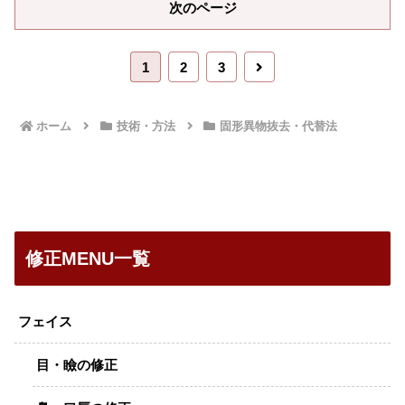
次のページ
次
1
2
3
へ
ホーム
技術・方法
固形異物抜去・代替法
修正MENU一覧
フェイス
目・瞼の修正