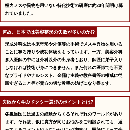
極力メスや異物を用いない特化技術の研磨に約20年間明け暮
れていました。
何故、日本では美容整形の失敗が多いのか!?
形成外科医は本来奇形や外傷等の手術でメスや異物を用いる
ことに寧ろ誇りや成功体験をもっています。一方、美容外科
参入医師の中には外科以外の出身者もおり、師匠に弟子入り
しなければ技術が身につきません。また何れの医師でも不要
なプライドやナルシスト、金儲け主義や教科書等の権威に従
順すぎること等が貴方の切な希望の妨げになり得ます。
失敗から学ぶドクター選びのポイントとは?
各担当医には過去の経験からくるそれぞれのワールドがあり
ます。それ故、仮に貴方が同じお悩みをご相談されても、返
ってくるコメントやカウンセリング内容は、医師によって全