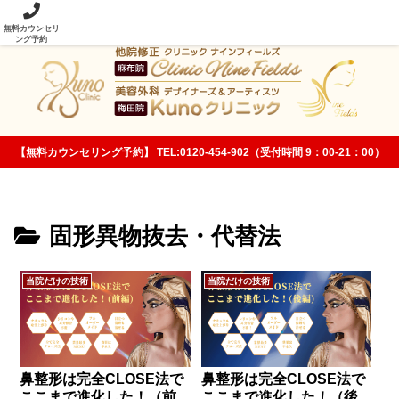
当院の美容整形技術は従来法と次元が違います！
無料カウンセリ
ング予約
【無料カウンセリング予約】 TEL:0120-454-902（受付時間 9：00-21：00）
固形異物抜去・代替法
当院だけの技術
当院だけの技術
鼻整形は完全CLOSE法で
鼻整形は完全CLOSE法で
ここまで進化した！（前
ここまで進化した！（後