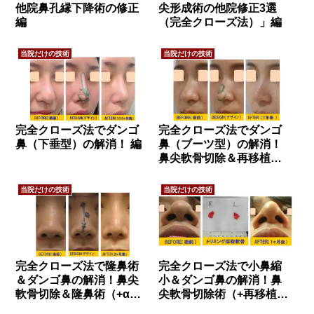
他院鼻孔縁下降術の修正
尖形成術の他院修正3選
編
（完全クローズ法）」編
当院だけの技術
当院だけの技術
完全クローズ法でダンゴ
完全クローズ法でダンゴ
鼻（下垂型）の解消！ 編
鼻（ブーツ型）の解消！
鼻尖軟骨切除＆再移植術
編
当院だけの技術
当院だけの技術
完全クローズ法で隆鼻術
完全クローズ法で小鼻縮
＆ダンゴ鼻の解消！鼻尖
小＆ダンゴ鼻の解消！鼻
軟骨切除＆隆鼻術（+α）
尖軟骨切除術（+再移植
編
術）編