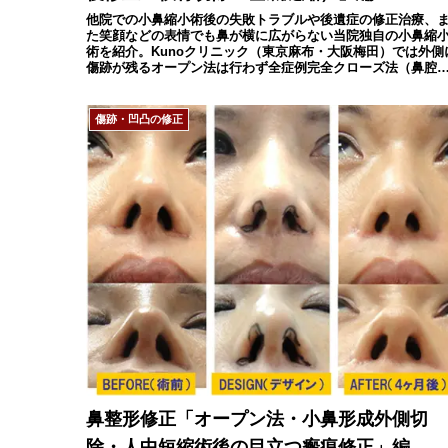
他院での小鼻縮小術後の失敗トラブルや後遺症の修正治療、
た笑顔などの表情でも鼻が横に広がらない当院独自の小鼻縮
術を紹介。Kunoクリニック（東京麻布・大阪梅田）では外側
傷跡が残るオープン法は行わず全症例完全クローズ法（鼻腔
のみ切開）で施術致します。
傷跡・凹凸の修正
鼻整形修正「オープン法・小鼻形成外側切
除・人中短縮術後の目立つ瘢痕修正」編