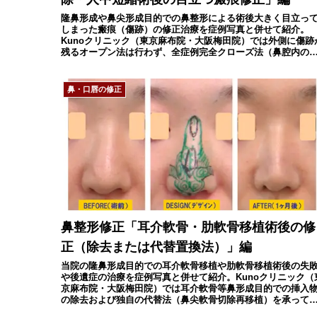
隆鼻形成や鼻尖形成目的での鼻整形による術後大きく目立っ
しまった瘢痕（傷跡）の修正治療を症例写真と併せて紹介。
Kunoクリニック（東京麻布院・大阪梅田院）では外側に傷跡
残るオープン法は行わず、全症例完全クローズ法（鼻腔内の
切開）で施術致します。
鼻・口唇の修正
鼻整形修正「耳介軟骨・肋軟骨移植術後の修
正（除去または代替置換法）」編
当院の隆鼻形成目的での耳介軟骨移植や肋軟骨移植術後の失
や後遺症の治療を症例写真と併せて紹介。Kunoクリニック（
京麻布院・大阪梅田院）では耳介軟骨等鼻形成目的での挿入
の除去および独自の代替法（鼻尖軟骨切除再移植）を承って
ります。