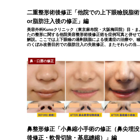
二重整形術後修正「他院での上下眼瞼脱脂術
or脂肪注入後の修正」編
美容外科Kunoクリニック（東京麻布院・大阪梅田院）目・ま
たの整形に関する他院美容整形術後修正術を症例写真と併せ
解説。ここでは上下眼瞼の過剰脱脂による後遺症の治療や、
のくぼみ改善目的での脂肪注入の失敗修正、またそれらの当
式代替法を御紹介。
鼻・口唇の修正
鼻整形修正「小鼻縮小手術の修正（鼻尖埋没
後修正・軟骨切除・基底縫縮）」編