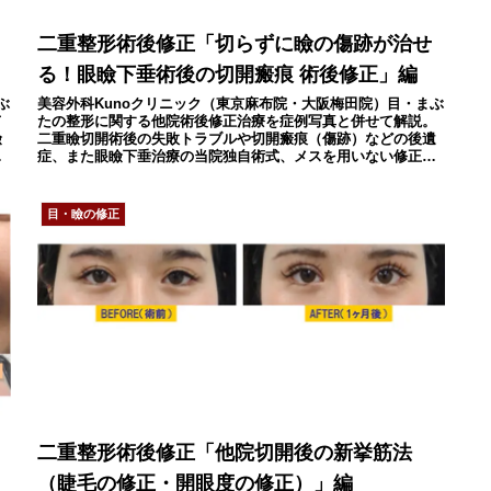
二重整形術後修正「切らずに瞼の傷跡が治せ
る！眼瞼下垂術後の切開瘢痕 術後修正」編
ぶ
美容外科Kunoクリニック（東京麻布院・大阪梅田院）目・まぶ
て
たの整形に関する他院術後修正治療を症例写真と併せて解説。
瞼
二重瞼切開術後の失敗トラブルや切開瘢痕（傷跡）などの後遺
院
症、また眼瞼下垂治療の当院独自術式、メスを用いない修正術
を紹介致します。
目・瞼の修正
二重整形術後修正「他院切開後の新挙筋法
（睫毛の修正・開眼度の修正）」編