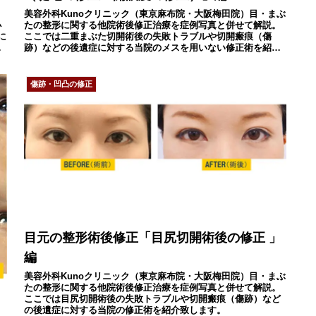
ま
美容外科Kunoクリニック（東京麻布院・大阪梅田院）目・まぶ
小
たの整形に関する他院術後修正治療を症例写真と併せて解説。
に
ここでは二重まぶた切開術後の失敗トラブルや切開瘢痕（傷
内
跡）などの後遺症に対する当院のメスを用いない修正術を紹介
致します。
傷跡・凹凸の修正
目元の整形術後修正「目尻切開術後の修正 」
編
美容外科Kunoクリニック（東京麻布院・大阪梅田院）目・まぶ
たの整形に関する他院術後修正治療を症例写真と併せて解説。
ここでは目尻切開術後の失敗トラブルや切開瘢痕（傷跡）など
の後遺症に対する当院の修正術を紹介致します。