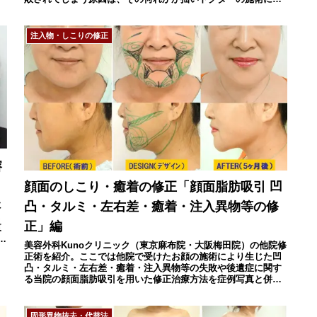
るものです。
注入物・しこりの修正
溶
顔面のしこり・癒着の修正「顔面脂肪吸引 凹
に
凸・タルミ・左右差・癒着・注入異物等の修
よ
正」編
東
る
美容外科Kunoクリニック（東京麻布院・大阪梅田院）の他院修
正術を紹介。ここでは他院で受けたお顔の施術により生じた凹
凸・タルミ・左右差・癒着・注入異物等の失敗や後遺症に関す
る当院の顔面脂肪吸引を用いた修正治療方法を症例写真と併せ
て解説しています。
固形異物抜去・代替法