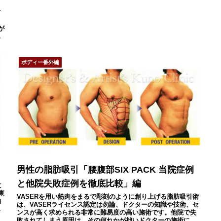
て
が
み
ボディー番外編
男性の脂肪吸引「腰腹部SIX PACK 当院症例
と他院失敗症例を徹底比較」編
敗
東
VASERを用い筋肉をまるで彫刻のように創り上げる脂肪吸引術
物
は、VASERライセンス認定は勿論、ドクターの知識や技術、セ
お
ンスが高く求められる非常に難易度の高い施術です。他院で失
敗されてしまう原因は、その何れかが拙いドクターの施術によ