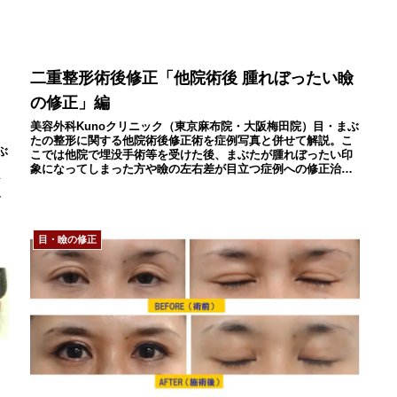
二重整形術後修正「他院術後 腫れぼったい瞼
の修正」編
美容外科Kunoクリニック（東京麻布院・大阪梅田院）目・まぶ
たの整形に関する他院術後修正術を症例写真と併せて解説。こ
ぶ
こでは他院で埋没手術等を受けた後、まぶたが腫れぼったい印
。
象になってしまった方や瞼の左右差が目立つ症例への修正治療
ラ
法をご紹介。
挙
目・瞼の修正