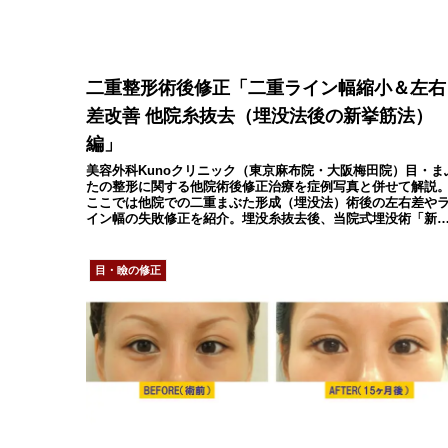
二重整形術後修正「二重ライン幅縮小＆左右
差改善 他院糸抜去（埋没法後の新挙筋法）
編」
美容外科Kunoクリニック（東京麻布院・大阪梅田院）目・ま
たの整形に関する他院術後修正治療を症例写真と併せて解説
ここでは他院での二重まぶた形成（埋没法）術後の左右差や
イン幅の失敗修正を紹介。埋没糸抜去後、当院式埋没術「新
筋法」で御希望に応じた二重瞼修正が可能です。
目・瞼の修正