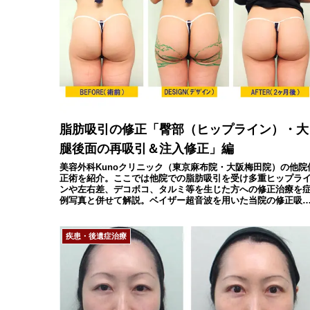
脂肪吸引の修正「臀部（ヒップライン）・大
腿後面の再吸引＆注入修正」編
美容外科Kunoクリニック（東京麻布院・大阪梅田院）の他院
正術を紹介。ここでは他院での脂肪吸引を受け多重ヒップラ
ンや左右差、デコボコ、タルミ等を生じた方への修正治療を
例写真と併せて解説。ベイザー超音波を用いた当院の修正吸
術で自然なヒップラインに改善可能です。
疾患・後遺症治療