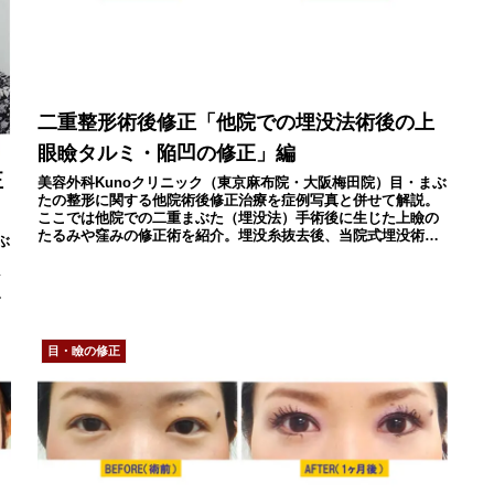
二重整形術後修正「他院での埋没法術後の上
眼瞼タルミ・陥凹の修正」編
正
美容外科Kunoクリニック（東京麻布院・大阪梅田院）目・まぶ
たの整形に関する他院術後修正治療を症例写真と併せて解説。
ここでは他院での二重まぶた（埋没法）手術後に生じた上瞼の
たるみや窪みの修正術を紹介。埋没糸抜去後、当院式埋没術
ぶ
「新挙筋法」で御希望に応じた二重瞼修正が可能です。
。
ラ
下
目・瞼の修正