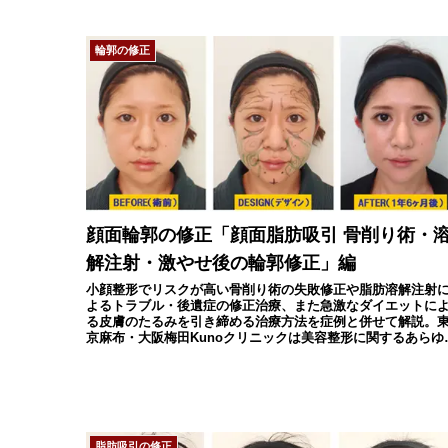
輪郭の修正
顔面輪郭の修正「顔面脂肪吸引 骨削り術・
解注射・激やせ後の輪郭修正」編
小顔整形でリスクが高い骨削り術の失敗修正や脂肪溶解注射
よるトラブル・後遺症の修正治療、また急激なダイエットに
る皮膚のたるみを引き締める治療方法を症例と併せて解説。
京麻布・大阪梅田Kunoクリニックは美容整形に関するあらゆ
術後修正治療を承っています。
脂肪吸引の修正