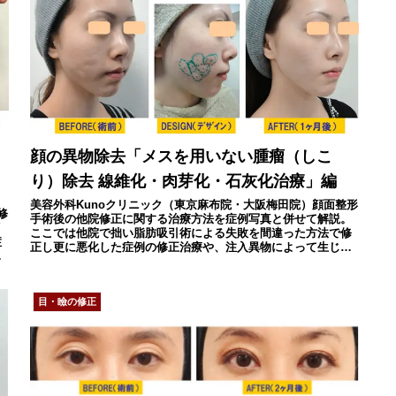
顔の異物除去「メスを用いない腫瘤（しこ
り）除去 線維化・肉芽化・石灰化治療」編
美容外科Kunoクリニック（東京麻布院・大阪梅田院）顔面整形
修
手術後の他院修正に関する治療方法を症例写真と併せて解説。
イ
ここでは他院で拙い脂肪吸引術による失敗を間違った方法で修
症
正し更に悪化した症例の修正治療や、注入異物によって生じた
引
凸凹へのメスを用いない当院の治療等を紹介。
目・瞼の修正