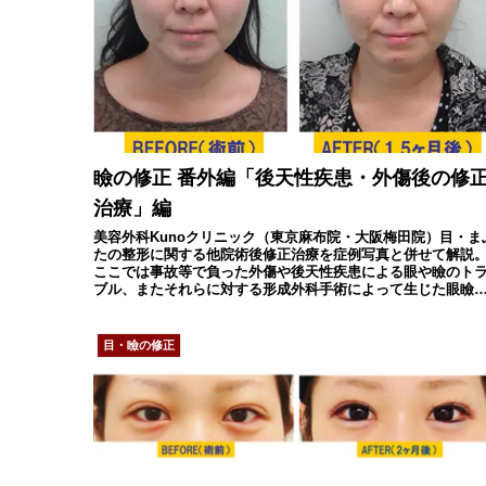
瞼の修正 番外編「後天性疾患・外傷後の修
治療」編
美容外科Kunoクリニック（東京麻布院・大阪梅田院）目・ま
たの整形に関する他院術後修正治療を症例写真と併せて解説
ここでは事故等で負った外傷や後天性疾患による眼や瞼のト
ブル、またそれらに対する形成外科手術によって生じた眼瞼
垂等の当院での修正治療を紹介。
目・瞼の修正