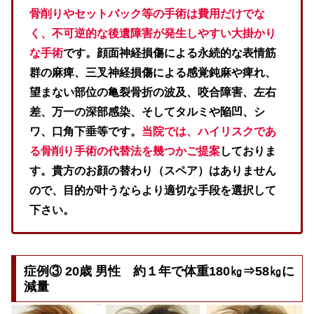
骨削りやセットバック等の手術は費用だけでな
く、不可逆的な後遺障害が発生しやすい大掛かり
な手術
です。顔面神経損傷による永続的な表情筋
群の麻痺、三叉神経損傷による感覚鈍麻や痺れ、
望まない部位の亀裂骨折の波及、咬合障害、左右
差、万一の深部感染、そしてタルミや陥凹、シ
ワ、口角下垂等です。
当院では、ハイリスクであ
る骨削り手術の代替法
を
幾つかご提案
しておりま
す。貴方のお顔の替わり（スペア）はありません
ので、目的が叶うならより適切な手段を選択して
下さい。
症例③ 20歳 男性 約１年で体重180㎏⇒58㎏に
減量