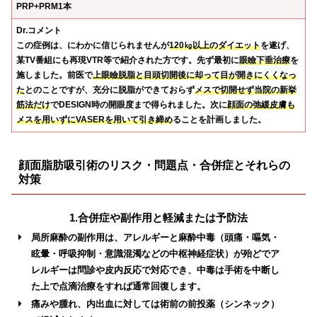
PRP+PRM1本
Dr.コメント
この症例は、にわかに信じられませんが
120㎏以上のダイエット
を遂げ、
某TV番組にも再現VTR等で紹介された方です。先ず最初に
眼瞼下垂治療
を
施しました。前医で
上眼瞼脱脂と目頭切開後に却って目が開きにくくなっ
た
とのことですが、充分に脱脂ができておらず
メスで切開せず当院の新挙
筋法だけ
でDESIGN時の開眼度まで得られました。次に
顔面の弛緩皮膚も
メスを用いずにVASERを用いて引き締め
ることを計画しました。
顔面脂肪吸引術のリスク・問題点・合併症とそれらの
対策
1.合併症や副作用と軽減または予防法
局所麻酔の副作用は、アレルギーと麻酔中毒（頭痛・嘔気・
眩暈・呼吸抑制・意識混濁などの中枢神経症状）が殆どでア
レルギーは問診や皮内反応で対応でき、中毒は手術を中断し
た上で点滴治療をすれば通常回復します。
痛みや腫れ、内出血に対しては術前の前投薬（シンネック）