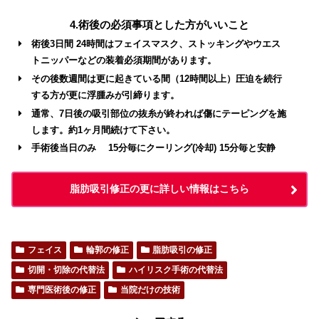
4.術後の必須事項とした方がいいこと
術後3日間 24時間はフェイスマスク、ストッキングやウエス
トニッパーなどの装着必須期間があります。
その後数週間は更に起きている間（12時間以上）圧迫を続行
する方が更に浮腫みが引締ります。
通常、7日後の吸引部位の抜糸が終われば傷にテーピングを施
します。約1ヶ月間続けて下さい。
手術後当日のみ 15分毎にクーリング(冷却) 15分毎と安静
脂肪吸引修正の更に詳しい情報はこちら
フェイス
輪郭の修正
脂肪吸引の修正
切開・切除の代替法
ハイリスク手術の代替法
専門医術後の修正
当院だけの技術