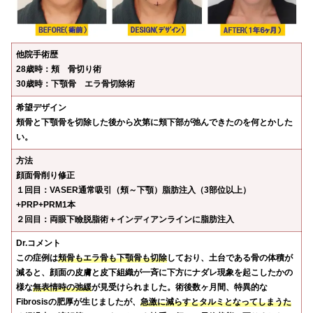
他院手術歴
28歳時：頬 骨切り術
30歳時：下顎骨 エラ骨切除術
希望デザイン
頬骨と下顎骨を切除した後から次第に頬下部が弛んできたのを何とかした
い。
方法
顔面骨削り修正
１回目：VASER通常吸引（頬～下顎）脂肪注入（3部位以上）
+PRP+PRM1本
２回目：両眼下瞼脱脂術＋インディアンラインに脂肪注入
Dr.コメント
この症例は
頬骨もエラ骨も下顎骨も切除
しており、土台である骨の体積が
減ると、顔面の皮膚と皮下組織が一斉に下方にナダレ現象を起こしたかの
様な
無表情時の弛緩
が見受けられました。術後数ヶ月間、特異的な
Fibrosisの肥厚が生じましたが、
急激に減らすとタルミとなってしまうた