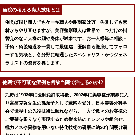
当院の考える職人技術とは
例えば同じ職人でもケーキ職人や彫刻家は万一失敗しても素
材からやり直せますが、美容整形職人は世界で一つだけの掛
替えのない人様の顔や身体が対象です。お一人様毎に相談・
手術・術後経過を一貫して最後迄、医師自ら徹底してフォロ
ーする気概と、各分野に精通したスペシャリストかつジェネ
ラリストの資質を要します。
他院で不可能な症例を何故当院で治せるのか!?
九野は1998年に医師免許取得後、2002年に美容整形業界に入
り高須克弥先生の孫弟子として薫陶を受け、日本美容外科学
会で世界中の先端技術に触れながら、一方で数々のお客様の
ご要望を限りなく実現するため従来法のアレンジや組合せ、
極力メスや異物を用いない特化技術の研磨に約20年間明け暮