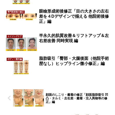
眼瞼形成術後修正「目の大きさの左右
専門医術後の修正
差を４Dデザインで揃える 他院術後修
正」編
半永久的肌質改善＆リフトアップ＆左
エイジングケア
右差改善 同時実現 編
脂肪吸引「臀部・大腿後面（他院手術
ボディー番外編
歴なし）ヒップライン微小修正」編
顔面のしこり・癒着の修正「顔面脂肪吸引 凹
凸・タルミ・左右差・癒着・注入異物等の修
正」編