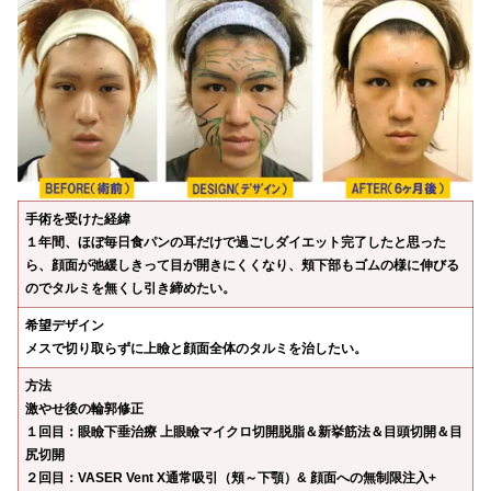
手術を受けた経緯
１年間、ほぼ毎日食パンの耳だけで過ごしダイエット完了したと思った
ら、顔面が弛緩しきって目が開きにくくなり、頬下部もゴムの様に伸びる
のでタルミを無くし引き締めたい。
希望デザイン
メスで切り取らずに上瞼と顔面全体のタルミを治したい。
方法
激やせ後の輪郭修正
１回目：眼瞼下垂治療 上眼瞼マイクロ切開脱脂＆新挙筋法＆目頭切開＆目
尻切開
２回目：VASER Vent X通常吸引（頬～下顎）& 顔面への無制限注入+