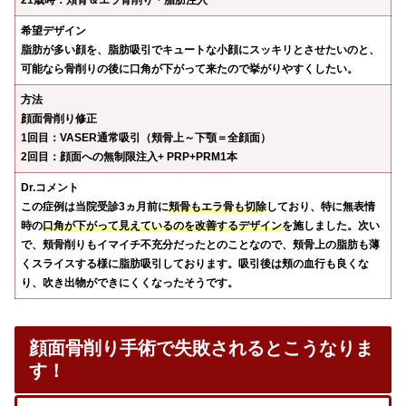
21歳時：頬骨＆エラ骨削り・脂肪注入
希望デザイン
脂肪が多い顔を、脂肪吸引でキュートな小顔にスッキリとさせたいのと、
可能なら骨削りの後に口角が下がって来たので挙がりやすくしたい。
方法
顔面骨削り修正
1回目：
VASER通常吸引（頬骨上～下顎＝全顔面）
2回目：顔面への無制限注入
+ PRP+PRM1本
Dr.コメント
この症例は当院受診3ヵ月前に
頬骨もエラ骨も切除
しており、特に無表情
時の
口角が下がって見えているのを改善するデザイン
を施しました。次い
で、頬骨削りもイマイチ不充分だったとのことなので、頬骨上の脂肪も薄
くスライスする様に脂肪吸引しております。吸引後は頬の血行も良くな
り、吹き出物ができにくくなったそうです。
顔面骨削り手術で失敗されるとこうなりま
す！