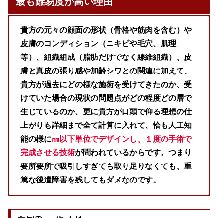
最も難易度が高い
理由
貴方の元々の顔面の形状（骨格や筋肉を含む）や
皮膚のコンディション（ニキビや毛穴、肌理
等）、組織組成（脂肪だけでなく線維組織）、皮
膚と真皮の張り感や加齢シワとの関連に加えて、
貴方が過去にどの様な施術を受けてきたのか、受
けていた場合の現状の問題点がどの程度どの層で
生じているのか、更に貴方が口頭で仰る理想の仕
上がりも詳細まで全て計算に入れて、恰も人工知
能の様に
㎜以下単位でデザインし、１度の手術で
完成させる技術
が問われているからです。つまり
要所要所で吸引しすぎても取り足りなくても、重
篤な後遺障害を残してもダメなのです。