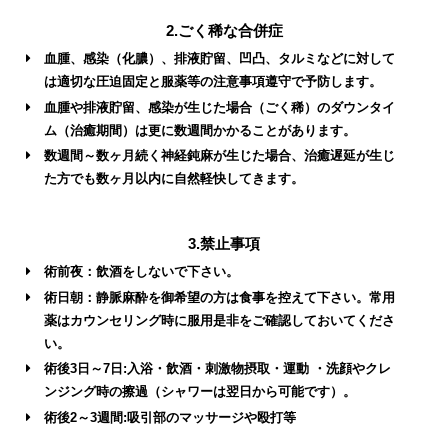
2.
ごく稀な合併症
血腫、感染（化膿）、排液貯留、凹凸、タルミなどに対して
は適切な圧迫固定と服薬等の注意事項遵守で予防します。
血腫や排液貯留、感染が生じた場合（ごく稀）のダウンタイ
ム（治癒期間）は更に数週間かかることがあります。
数週間～数ヶ月続く神経鈍麻が生じた場合、治癒遅延が生じ
た方でも数ヶ月以内に自然軽快してきます。
3.禁止事項
術前夜：飲酒をしないで下さい。
術日朝：静脈麻酔を御希望の方は食事を控えて下さい。常用
薬はカウンセリング時に服用是非をご確認しておいてくださ
い。
術後3日～7日:入浴・飲酒・刺激物摂取・運動 ・洗顔やクレ
ンジング時の擦過（シャワーは翌日から可能です）。
術後2～3週間:吸引部のマッサージや殴打等