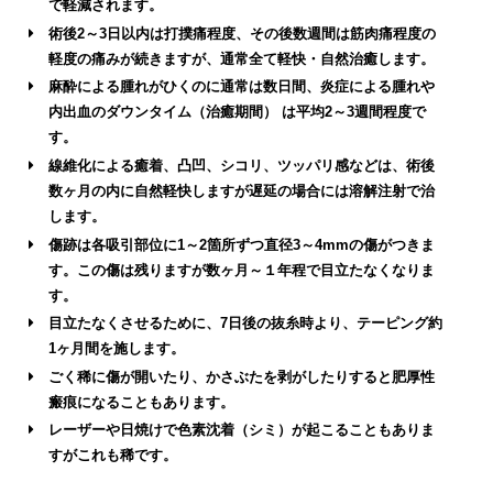
で軽減されます。
術後2～3日以内は打撲痛程度、その後数週間は筋肉痛程度の
軽度の痛みが続きますが、通常全て軽快・自然治癒します。
麻酔による腫れがひくのに通常は数日間、炎症による腫れや
内出血のダウンタイム（治癒期間） は平均2～3週間程度で
す。
線維化による癒着、凸凹、シコリ、ツッパリ感などは、術後
数ヶ月の内に自然軽快しますが遅延の場合には溶解注射で治
します。
傷跡は各吸引部位に1～2箇所ずつ直径3～4mmの傷がつきま
す。この傷は残りますが数ヶ月～１年程で目立たなくなりま
す。
目立たなくさせるために、7日後の抜糸時より、テーピング約
1ヶ月間を施します。
ごく稀に傷が開いたり、かさぶたを剥がしたりすると肥厚性
瘢痕になることもあります。
レーザーや日焼けで色素沈着（シミ）が起こることもありま
すがこれも稀です。