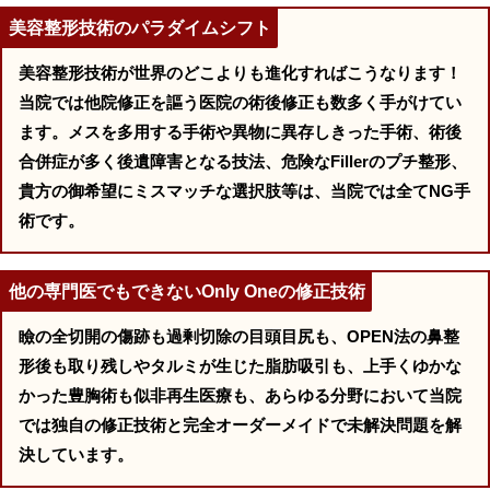
美容整形技術のパラダイムシフト
美容整形技術が世界のどこよりも進化すればこうなります！
当院では他院修正を謳う医院の術後修正も数多く手がけてい
ます。メスを多用する手術や異物に異存しきった手術、術後
合併症が多く後遺障害となる技法、危険なFillerのプチ整形、
貴方の御希望にミスマッチな選択肢等は、当院では全てNG手
術です。
他の専門医でもできないOnly Oneの修正技術
瞼の全切開の傷跡も過剰切除の目頭目尻も、OPEN法の鼻整
形後も取り残しやタルミが生じた脂肪吸引も、上手くゆかな
かった豊胸術も似非再生医療も、あらゆる分野において当院
では独自の修正技術と完全オーダーメイドで未解決問題を解
決しています。