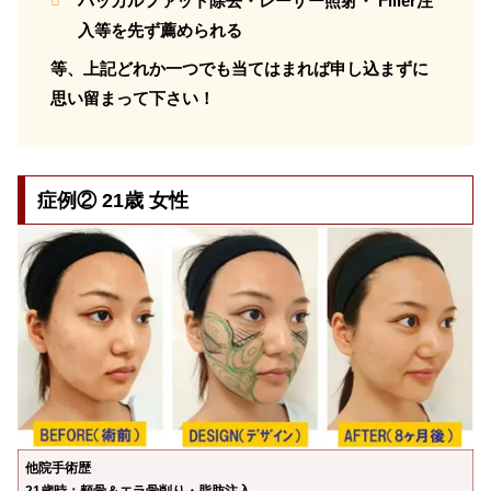
バッカルファット除去・レーザー照射・ Filler注
入等を先ず薦められる
等、上記どれか一つでも当てはまれば申し込まずに
思い留まって下さい！
症例② 21歳 女性
他院手術歴