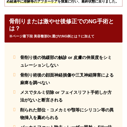
め経過中に溶解等のアフターケア
を慎重に行い、最終状態に至りました。
骨削りまたは激やせ後修正での
NG手術と
は？
※ページ最下段 美容整形Dr.選びのNG例とは？に加えて
骨削り後の弛緩部の触診 or 皮膚の伸展度をシミ
ュレーションしない
骨削り術後の顔面神経損傷や三叉神経障害による
麻痺を調べない
メスでタルミ切除 or フェイスリフト手術しか方
法がないと断言される
削られた部位・コメカミや顎等にシリコン等の異
物挿入を薦められる