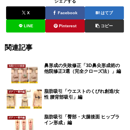
シェアする
X
Facebook
はてブ
LINE
Pinterest
コピー
関連記事
鼻形成の失敗修正「3D鼻尖形成術の
当院だけの技術
他院修正3選（完全クローズ法）」編
脂肪吸引「ウエストのくびれ創造/女
ボディー番外編
性 腰背部吸引」編
脂肪吸引「臀部・大腿後面 ヒップラ
ボディー番外編
イン形成」編