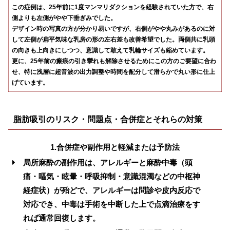
この症例は、25年前に1度マンマリダクションを経験されていた方で、右
側よりも左側がやや下垂ぎみでした。
デザイン時の写真の方が分かり易いですが、右側がやや丸みがあるのに対
して左側が扁平気味な乳房の形の左右差も改善希望でした。両側共に乳頭
の向きも上向きにしつつ、意識して敢えて乳輪サイズも縮めています。
更に、25年前の瘢痕の引き攣れも解除させるためにこの方のご要望に合わ
せ、特に浅層に超音波の出力調整や時間を配分して滑らかで丸い形に仕上
げています。
脂肪吸引
のリスク・問題点・合併症とそれらの対策
1.合併症や副作用と軽減または予防法
局所麻酔の副作用は、アレルギーと麻酔中毒（頭
痛・嘔気・眩暈・呼吸抑制・意識混濁などの中枢神
経症状）が殆どで、アレルギーは問診や皮内反応で
対応でき、中毒は手術を中断した上で点滴治療をす
れば通常回復します。