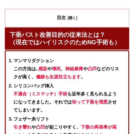
目次
下垂バスト改善目的の従来法とは？
（現在ではハイリスクのためNG手術も）
マンマリダクション
この方法は､
感染
や
壊死
、
神経麻痺
や
凸凹
などのリス
クが高く、
傷跡も生涯目立ちます
。
シリコンバッグ挿入
不適合（ミスマッチ）手術
も近年多く見られるよう
になってきました。それでは
却って下垂を増悪
させ
てしまいます。
フェザー糸リフト
引き攣れ
や
凸凹
が起こりやすく、
下垂の再発率が高