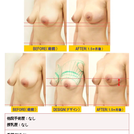
他院手術歴：なし
授乳歴：なし