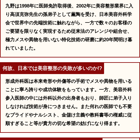
九野は1998年に医師免許取得後、2002年に美容整形業界に入
り高須克弥先生の孫弟子として薫陶を受け、日本美容外科学
会で世界中の先端技術に触れながら、一方で数々のお客様の
ご要望を限りなく実現するため従来法のアレンジや組合せ、
極力メスや異物を用いない特化技術の研磨に約20年間明け暮
れていました。
何故、日本では美容整形の失敗が多いのか!?
形成外科医は本来奇形や外傷等の手術でメスや異物を用いる
ことに寧ろ誇りや成功体験をもっています。一方、美容外科
参入医師の中には外科以外の出身者もおり、師匠に弟子入り
しなければ技術が身につきません。また何れの医師でも不要
なプライドやナルシスト、金儲け主義や教科書等の権威に従
順すぎること等が貴方の切な希望の妨げになり得ます。