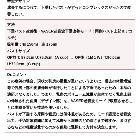
希望デザイン
成長するにつれて、下垂したバストがずっとコンプレックスだったので改
善したい。
方法
下垂バスト改善術（VASER超音波下垂改善モード：両側バスト上部＆デコ
ルテ）
吸引量：右 150ml 左 175ml
バストサイズ
OP前 T: 87.0cm U:75.0cm（A cup）→ OP後（1M１W）T:90.0cm
U:73.0cm（C cup）
Dr.コメント
この症例の場合、現状の乳房の重量が重いというよりは、過去の体重増減
等で乳房上部の皮膚伸展が進行したことによる下垂であったため、本法の
適応となりました。つまり、乳房のボリューム減量が主体でなく乳房上部
の伸展された皮膚（デザイン部）を、VASER超音波モードで収縮させるこ
とに主眼を置いた技法を用いました。
バストが下垂する原因や程度には個体差があるため、モード設定と超音波
出力、手術対象範囲に加えて浅層から深層のどの深さまで施すか、吸引す
るならどの程度減量するのかを個別に選択して方針を決定します。