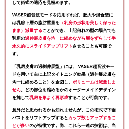
して術式の適応を見極めます。
VASER超音波モードを応用すれば、肥大や混合型に
は乳腺下層の脂肪重量を
（乳房の形状を美しく保った
まま）減量する
ことができ、上記何れの型の場合でも
乳房の
過伸展皮膚を均一に縮めながら層をずらして半
永久的にスライドアップリフト
させることも可能で
す。
「乳房皮膚の過剰伸展型」には、 VASER超音波モー
ドを用いて主に上記タイトニング効果（過伸展皮膚を
均一に縮めること）を企図し、
ボリュームは減量しま
せん
。どの部位を縮めるかのオーダーメイドデザイン
を施して
乳房を形よく再形成
することが可能です。
意外だと思われるかも知れませんが、この術式で下垂
バストをリフトアップすると
カップ数もアップするこ
とが多い
のが特徴です。尚、これら一連の技術は、当