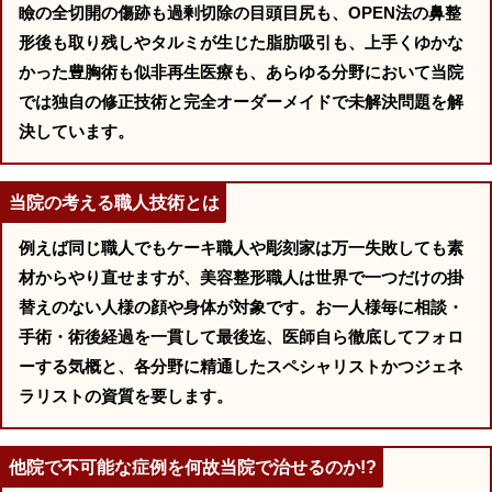
瞼の全切開の傷跡も過剰切除の目頭目尻も、OPEN法の鼻整
形後も取り残しやタルミが生じた脂肪吸引も、上手くゆかな
かった豊胸術も似非再生医療も、あらゆる分野において当院
では独自の修正技術と完全オーダーメイドで未解決問題を解
決しています。
当院の考える職人技術とは
例えば同じ職人でもケーキ職人や彫刻家は万一失敗しても素
材からやり直せますが、美容整形職人は世界で一つだけの掛
替えのない人様の顔や身体が対象です。お一人様毎に相談・
手術・術後経過を一貫して最後迄、医師自ら徹底してフォロ
ーする気概と、各分野に精通したスペシャリストかつジェネ
ラリストの資質を要します。
他院で不可能な症例を何故当院で治せるのか!?