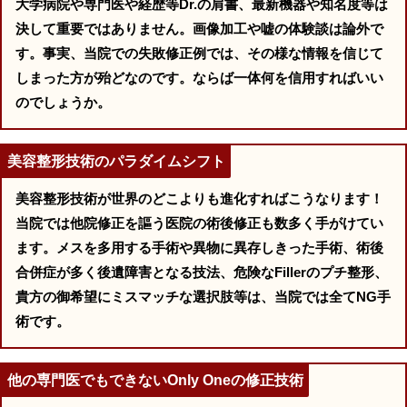
大学病院や専門医や経歴等Dr.の肩書、最新機器や知名度等は
決して重要ではありません。画像加工や嘘の体験談は論外で
す。事実、当院での失敗修正例では、その様な情報を信じて
しまった方が殆どなのです。ならば一体何を信用すればいい
のでしょうか。
美容整形技術のパラダイムシフト
美容整形技術が世界のどこよりも進化すればこうなります！
当院では他院修正を謳う医院の術後修正も数多く手がけてい
ます。メスを多用する手術や異物に異存しきった手術、術後
合併症が多く後遺障害となる技法、危険なFillerのプチ整形、
貴方の御希望にミスマッチな選択肢等は、当院では全てNG手
術です。
他の専門医でもできないOnly Oneの修正技術