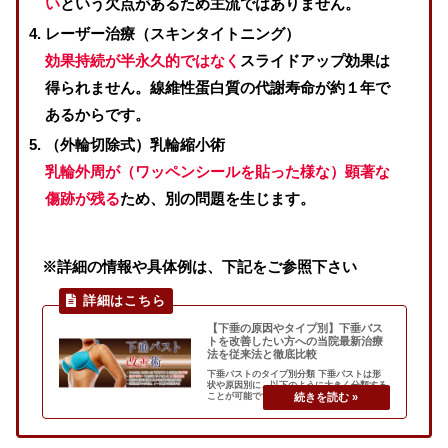
い
という欠点があるため主流ではありません。
レーザー治療（スキンタイトニング）
効果持続が半永久的ではなく
スライドアップ効果は
得られません。線維性蛋白質の代謝寿命が約１年で
あるからです。
（外輪切除式）乳輪縮小術
乳輪外周が（ワッペンシールを貼った様な）顕著な
傷跡が残る
ため、別の問題を生じます。
※詳細の情報や具体例は、下記をご参照下さい
【下垂の原因やタイプ別】下垂バス
トを改善したい方への当院最新治療
法を従来法と徹底比較
下垂バストのタイプ別分類 下垂バストは形
状や原因別に、以下のように大きく分類する
ことが可能です。 形状別 軽度下垂タイプ 三
角袋下垂タイプ 中等度下垂タイプ 高度下垂
タイプ 上記何れかの複合タイプ 原因別 生来
の遺伝的素因 成長期の肥大・成人後の肥満
るい痩 授乳 （シリコンバッ...