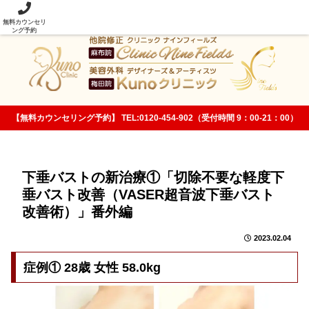
当院の美容整形技術は従来法と次元が違います！
無料カウンセリ
ング予約
【無料カウンセリング予約】 TEL:0120-454-902（受付時間 9：00-21：00）
下垂バストの新治療①「切除不要な軽度下
垂バスト改善（VASER超音波下垂バスト
改善術）」番外編
2023.02.04
症例① 28歳 女性 58.0kg