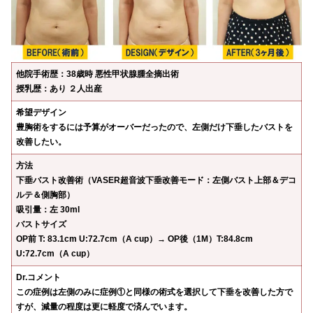
他院手術歴：38歳時 悪性甲状腺腫全摘出術
授乳歴：あり ２人出産
希望デザイン
豊胸術をするには予算がオーバーだったので、左側だけ下垂したバストを
改善したい。
方法
下垂バスト改善術（VASER超音波下垂改善モード：左側バスト上部＆デコ
ルテ＆側胸部）
吸引量：左 30ml
バストサイズ
OP前 T: 83.1cm U:72.7cm（A cup）→ OP後（1M）T:84.8cm
U:72.7cm（A cup）
Dr.コメント
この症例は左側のみに症例①と同様の術式を選択して下垂を改善した方で
すが、減量の程度は更に軽度で済んでいます。