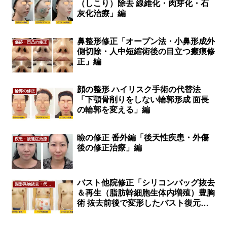
（しこり）除去 線維化・肉芽化・石
灰化治療」編
鼻整形修正「オープン法・小鼻形成外
傷跡・凹凸の修正
側切除・人中短縮術後の目立つ瘢痕修
正」編
顔の整形 ハイリスク手術の代替法
輪郭の修正
「下顎骨削りをしない輪郭形成 面長
の輪郭を変える」編
瞼の修正 番外編「後天性疾患・外傷
疾患・後遺症治療
後の修正治療」編
バスト他院修正「シリコンバッグ抜去
固形異物抜去・代替法
＆再生（脂肪幹細胞生体内増殖）豊胸
術 抜去前後で変形したバスト復元」
編