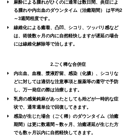
麻酔による腫れがひくのに通常は数日間、炎症によ
る腫れや内出血のダウンタイム（治癒期間） は平均2
～3週間程度です。
線維化による癒着、凸凹、シコリ、ツッパリ感など
は、術後数ヶ月の内に自然軽快しますが遅延の場合
には線維化解除等で治します。
2.
ごく稀な合併症
内出血、血種、漿液貯留、感染（化膿）、シコリな
どに対しては適切な注意事項と服薬等の遵守で予防
し、万一発症の際は治療します。
乳房の感覚鈍麻があったとしても殆どが一時的な症
状で、通常週単位で回復してきます。
感染が生じた場合（ごく稀）のダウンタイム（治癒
期間）は更に数週間～数ヶ月、治癒遅延が生じた方
でも数ヶ月以内に自然軽快してきます。