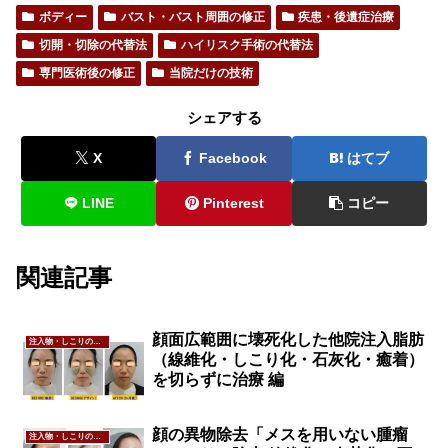
ボディー
バスト・バスト周囲の修正
疾患・後遺症治療
切開・切除の代替法
ハイリスク手術の代替法
専門医術後の修正
当院だけの技術
シェアする
X
Facebook
はてブ
LINE
Pinterest
コピー
関連記事
顔面広範囲に壊死化した他院注入脂肪
注入物・しこりの修正
（線維化・しこり化・石灰化・癒着）
を切らずに治療 編
顔の異物除去「メスを用いない腫瘤
注入物・しこりの修正