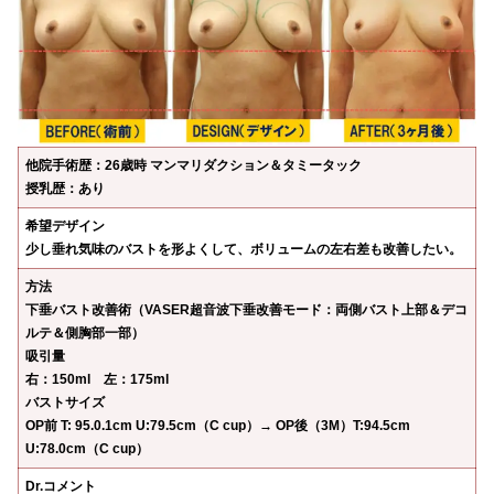
他院手術歴：26歳時 マンマリダクション＆タミータック
授乳歴：あり
希望デザイン
少し垂れ気味のバストを形よくして、ボリュームの左右差も改善したい。
方法
下垂バスト改善術（VASER超音波下垂改善モード：両側バスト上部＆デコ
ルテ＆側胸部一部）
吸引量
右：150ml 左：175ml
バストサイズ
OP前 T: 95.0.1cm U:79.5cm（C cup）→ OP後（3M）T:94.5cm
U:78.0cm（C cup）
Dr.コメント