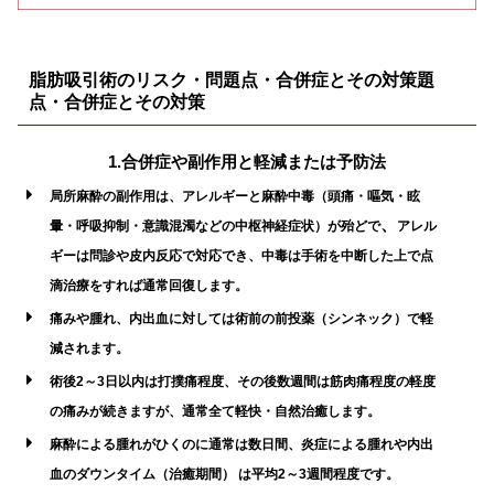
脂肪吸引
術のリスク・問題点・合併症とその対策題
点・合併症とその対策
1.合併症や副作用と軽減または予防法
局所麻酔の副作用は、アレルギーと麻酔中毒（頭痛・嘔気・眩
、
暈・呼吸抑制・意識混濁などの中枢神経症状）が殆どで
アレル
ギーは問診や皮内反応で対応でき、中毒は手術を中断した上で点
滴治療をすれば通常回復します。
痛みや腫れ、内出血に対しては術前の前投薬（シンネック）で軽
減されます。
術後2～3日以内は打撲痛程度、その後数週間は筋肉痛程度の軽度
の痛みが続きますが、通常全て軽快・自然治癒します。
麻酔による腫れがひくのに通常は数日間、炎症による腫れや内出
血のダウンタイム（治癒期間） は平均2～3週間程度です。