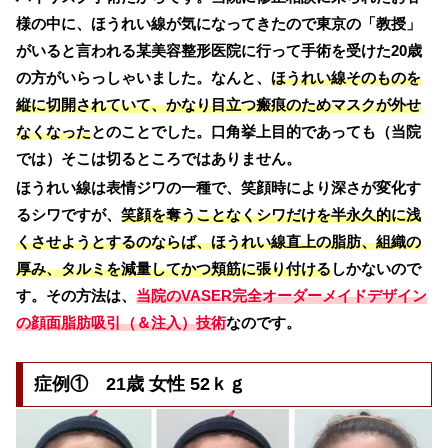
様の中に、ほうれい線が気になってきたので東京の「教授」
がいると言われる某美容整形医院に行って手術を受けた20歳
の方がいらっしゃいました。なんと、
ほうれい線そのものを
縦に切開されていて、かなり目立つ瘢痕のためマスクが外せ
なくなった
とのことでした。口角挙上目的であっても（当院
では）そこは切るところではありません。
ほうれい線は表情ジワの一種で、笑顔時により深さが変化す
るシワですが、
笑顔を奪うことなくシワだけを半永久的に浅
くさせようとするのならば、ほうれい線直上の脂肪、組織の
厚み、タルミを減量してかつ頬筋に張り付ける
しかないので
す。その方法は、
当院のVASER完全オーダーメイドデザイン
の顔面脂肪吸引（＆注入）技術
なのです。
症例① 21歳 女性 52ｋｇ