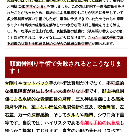
笑顔時のほうれい線と口角の広がり方に左右差があった症例
です。症例①
と同様に
4Dデザイン吸引
を施しました。この方は他院で一度脂肪吸引をさ
れたことがあったため、線維化による癒着やしこりが各所に多発していて
多少難易度が高い手術でしたが、事前に予見できていたためそれらの癒着
やミクロ蜂窩状の線維塊を解除しつつ余分な取り残し組織をうまく除去
し、均一な厚みに仕上げた後、表情筋群の筋膜に（襖を張り替えるかの如
く）固定できれば、キレイな仕上がりになります。
たった一回の手術で皮
下組織の状態を全範囲見極めながらの繊細な吸引技術
が問われます。
顔面骨削り手術で失敗されるとこうなりま
す！
骨削り
や
セットバック
等の手術は費用だけでなく、
不可逆的
な後遺障害が発生しやすい大掛かりな手術
です。
顔面神経損
傷による永続的な表情筋群の麻痺
、三叉神経損傷による
感覚
鈍麻
や
痺れ
、
望まない部位の亀裂骨折
の波及、
咬合障害
、
左
右差
、万一の
深部感染
、そして
タルミ
や
陥凹
、シワ口角下垂
等です。当院では、ハイリスクである
骨削り手術の代替法
も
幾つかご提案しております。貴方のお顔の替わり（スペア）