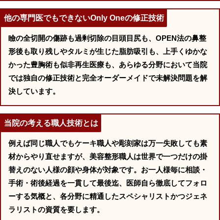
他の専門医でもできないOnly Oneの修正技術
瞼の全切開の傷跡も過剰切除の目頭目尻も、OPEN法の鼻整
形後も取り残しやタルミが生じた脂肪吸引も、上手くゆかな
かった豊胸術も似非再生医療も、あらゆる分野において当院
では独自の修正技術と完全オーダーメイドで未解決問題を解
決しています。
当院の考える職人技術とは
例えば同じ職人でもケーキ職人や彫刻家は万一失敗しても素
材からやり直せますが、美容整形職人は世界で一つだけの掛
替えのない人様の顔や身体が対象です。お一人様毎に相談・
手術・術後経過を一貫して最後迄、医師自ら徹底してフォロ
ーする気概と、各分野に精通したスペシャリストかつジェネ
ラリストの資質を要します。