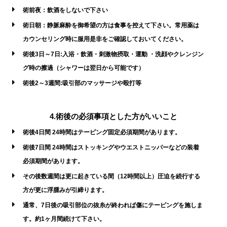
術前夜：飲酒をしないで下さい
術日朝：静脈麻酔を御希望の方は食事を控えて下さい。常用薬は
カウンセリング時に服用是非をご確認しておいてください。
術後3日～7日:入浴・飲酒・刺激物摂取・運動 ・洗顔やクレンジン
グ時の擦過（シャワーは翌日から可能です）
術後2～3週間:吸引部のマッサージや殴打等
4.術後の必須事項とした方がいいこと
術後4日間 24時間はテーピング固定必須期間があります。
術後7日間 24時間はストッキングやウエストニッパーなどの装着
必須期間があります。
その後数週間は更に起きている間（12時間以上）圧迫を続行する
方が更に浮腫みが引締ります。
通常、7日後の吸引部位の抜糸が終われば傷にテーピングを施しま
す。約1ヶ月間続けて下さい。