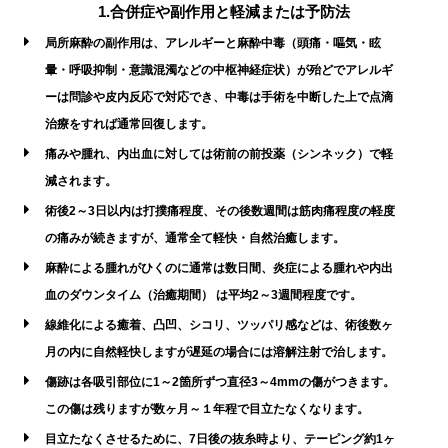
1.合併症や副作用と軽減または予防法
局所麻酔の副作用は、アレルギーと麻酔中毒（頭痛・嘔気・眩
暈・呼吸抑制・意識混濁などの中枢神経症状）が殆どでアレルギ
ーは問診や皮内反応で対応でき、中毒は手術を中断した上で点滴
治療をすれば通常回復します。
痛みや腫れ、内出血に対しては術前の前投薬（シンネック）で軽
減されます。
術後2～3日以内は打撲痛程度、その後数週間は筋肉痛程度の軽度
の痛みが続きますが、通常全て軽快・自然治癒します。
麻酔による腫れがひくのに通常は数日間、炎症による腫れや内出
血のダウンタイム（治癒期間） は平均2～3週間程度です。
線維化による癒着、凸凹、シコリ、ツッパリ感などは、術後数ヶ
月の内に自然軽快しますが遅延の場合には溶解注射で治します。
傷跡は各吸引部位に1～2箇所ずつ直径3～4mmの傷がつきます。
この傷は残りますが数ヶ月～１年程で目立たなくなります。
目立たなくさせるために、7日後の抜糸時より、テーピング約1ヶ