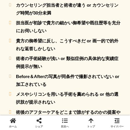
カウンセリング担当者と術者が違う or カウンセリン
グ時間が30分未満
担当医が初診で貴方の細かい御希望や既往歴等を充分
にお伺いしない
貴方の御希望に反し、こうすべきだ or 画一的で的外
れな返答しかしない
術者の手術経験が浅い or 類似症例の具体的な実績症
例提示が無い
Before＆Afterの写真が同条件で撮影されていない or
加工されている
メスやシリコンを用いる手術を薦められる or 他の選
択肢が提示されない
術後のアフターケアをどこまで誰がするのかの提案や
実績が無い
ホーム
シェア
目次へ
トップ
サイドバー
すぐに（料金減額等の提示をする等）手術申込や契約