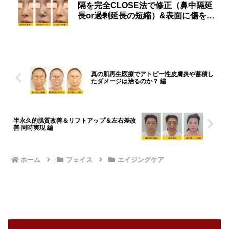
隔を完全CLOSE法で修正（鼻中隔延
長or過剰延長の短縮）&表面に傷をつ
けない人中短縮or延長」編
真の肌再生医療でアトピー性皮膚炎や蓄積し
たダメージは治るのか？ 編
半永久的肌質改善＆リフトアップ＆左右差改
善 同時実現 編
ホーム
フェイス
エイジングケア