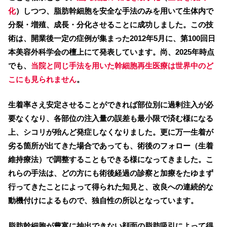
化
）しつつ、脂肪幹細胞を安全な手法のみを用いて生体内で
分裂・増殖、成長・分化させることに成功しました。この技
術は、開業後一定の症例が集まった2012年5月に、第100回日
本美容外科学会の檀上にて発表しています。尚、2025年時点
でも、
当院と同じ手法を用いた幹細胞再生医療は世界中のど
こにも見られません
。
生着率さえ安定させることができれば部位別に過剰注入が必
要なくなり、各部位の注入量の誤差も最小限で済む様になる
上、シコリが殆んど発症しなくなりました。更に万一生着が
劣る箇所が出てきた場合であっても、術後のフォロー（生着
維持療法）で調整することもできる様になってきました。こ
れらの手法は、どの方にも術後経過の診察と加療をたゆまず
行ってきたことによって得られた知見と、改良への連続的な
動機付けによるもので、独自性の所以となっています。
脂肪幹細胞が豊富に抽出できない顔面の脂肪吸引によって得