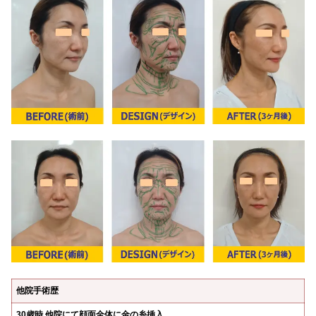
他院手術歴
30歳時 他院にて顔面全体に金の糸挿入