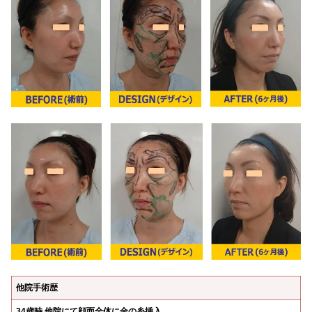
他院手術歴
34歳時 他院にて顔面全体に金の糸挿入