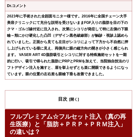
Dr.コメント
2023年に手術された全顔面モニター様です。2016年に全国チェーン大手
美容クリニックにて充分な説明を受けないままFGF入りの脂肪を目の下の
クマ・ゴルゴ線付近に注入され、次第にシコリが発症して特に左側の下眼
瞼～頬にかけ硬化した凸凹（デザイン黒色破線部）が触診・視診上認めら
れていました。正面から見ても左目がシコリによって下方から不自然に押
し上げられている様に見え、両側共に眼の縦方向の開きが小さく感じられ
ます。 VASER ART 4D脂肪吸引とシコリに対する特殊施術セットを一期
的に行い、吸引で得られた脂肪にPRPとPRMを加えて、当院独自技法のリ
フトデザイン注入を施すと、眉を挙上せずとも楽に開眼できるようになっ
ています。眼の位置の左右差も眼瞼下垂も改善できました。
目次
フルプレミアム☆フルセット注入（真の再
生医療）と「脂肪＋ＰＲＰ＋ＰＲＭ注入」
の違いは？