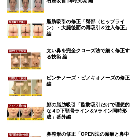
右差改善 同時実現 編
脂肪吸引の修正「臀部（ヒップライ
脂肪吸引の修正
ン）・大腿後面の再吸引＆注入修正」
編
太い鼻を完全クローズ法で細く修正す
当院だけの技術
る技術 編
ピンチノーズ・ピノキオノーズの修正
当院だけの技術
編
顔の脂肪吸引「脂肪吸引だけで理想的
フェイス番外編
な４D下顎骨ライン＆Vライン同時形
成」番外編
鼻整形の修正「OPEN法の瘢痕と鼻中
専門医術後の修正