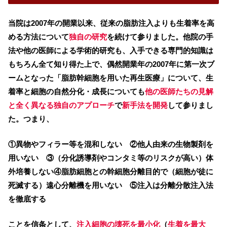
当院は2007年の開業以来、従来の脂肪注入よりも生着率を高
める方法について
独自の研究
を続けて参りました。他院の手
法や他の医師による学術的研究も、入手できる専門的知識は
もちろん全て知り得た上で、偶然開業年の2007年に第一次ブ
ームとなった「脂肪幹細胞を用いた再生医療」について、生
着率と細胞の自然分化・成長についても
他の医師たちの見解
と全く異なる独自のアプローチ
で
新手法を開発
して参りまし
た。つまり、
①異物やフィラー等を混和しない ②他人由来の生物製剤を
用いない ③（分化誘導剤やコンタミ等のリスクが高い）体
外培養しない④脂肪細胞との幹細胞分離目的で（細胞が徒に
死滅する）遠心分離機を用いない ⑤注入は分離分散注入法
を徹底する
ことを信条として、
注入細胞の壊死を最小化
（
生着を最大