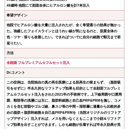
49歳時 他院にて顔面全体にヒアルロン酸を計7本注入
希望デザイン
他院でヒアルロン酸を大量に注入されたが、全く希望通りの効果が無かっ
た。弛緩したフェイスラインとほうれい線が気になるのと、肌質全体の
色・ツヤ・張りも改善したい。できればついでに自分の細胞で頸元まで若
返りたい。
方法
全顔面 フルプレミアム☆フルセット注入
Dr.コメント
この症例は、当院独自の真の再生医療による肌再生の留まらず、（脂肪吸
引をせずに）半永久的なリフトアップ効果も目的として全顔面フルプレミ
アム☆フルセット注入をされた2021年の手術例です。上下瞼周囲や口唇周
囲、頸部等の浅層には主に、脂肪幹細胞と自己血PRP&PRMを施し、コメ
カミを含む前額やゴルゴ線、鼻スジ等の中間～深部層に適量から比較的多
めの脂肪＋脂肪幹細胞＆自己血PRP&PRMを（当院オリジナルのリフトア
ップデザイン）注入すれば、メスを用いなくともここまで小顔＆リフトア
ップ効果を出すことができます。しかも細胞が生着すれば半永久効果が見