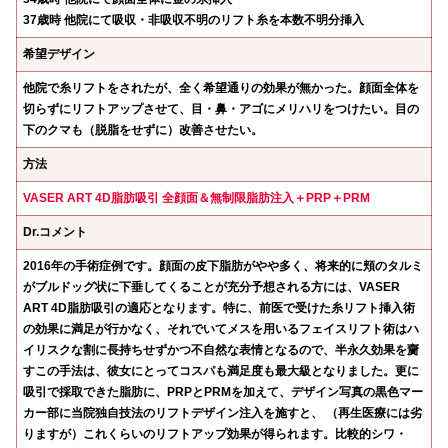
37歳時 他院にて吸収・非吸収不明のリフト糸を本数不明分挿入
希望デザイン
他院で糸リフトをされたが、全く希望通りの効果が無かった。
顔面全体を
切らずにリフトアップさせて、目・鼻・アゴにメリハリをつけたい。目の
下のクマも（脱脂をせずに）改善させたい。
方法
VASER ART 4D脂肪吸引
全顔面＆無制限脂肪注入＋PRP＋PRM
Dr.コメント
2016年の手術症例です。顔面の皮下脂肪がやや多く、将来的に頬のタルミ
がブルドッグ状に下垂してくることが充分予想される方には、VASER
ART 4D脂肪吸引の適応となります。特に、前医で受けた糸リフト挿入術
の効果に満足が行かなく、それでいてメスを用いるフェイスリフト術はハ
イリスクな割に長持ちせずかつ不自然な表情となるので、半永久効果を齎
すこの手法は、彼女にとってコスパも満足度も最大級となりました。更に
吸引で採取できた脂肪に、PRPとPRMを加えて、デザイン写真の黒色マー
カー部に当院独自技法のリフトデザイン注入を施すと、 （再生医療には劣
りますが）これくらいのリフトアップ効果が得られます。比較的シワ・