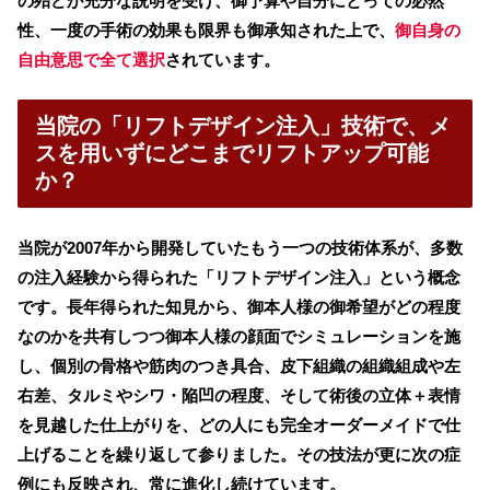
の殆どが充分な説明を受け、御予算や自分にとっての必然
性、一度の手術の効果も限界も御承知された上で、
御自身の
自由意思で全て選択
されています。
当院の「リフトデザイン注入」技術で、メ
スを用いずにどこまでリフトアップ可能
か？
当院が2007年から開発していたもう一つの技術体系が、多数
の注入経験から得られた「リフトデザイン注入」という概念
です。長年得られた知見から、御本人様の御希望がどの程度
なのかを共有しつつ御本人様の顔面でシミュレーションを施
し、個別の骨格や筋肉のつき具合、皮下組織の組織組成や左
右差、タルミやシワ・陥凹の程度、そして術後の立体＋表情
を見越した仕上がりを、どの人にも完全オーダーメイドで仕
上げることを繰り返して参りました。その技法が更に次の症
例にも反映され、常に進化し続けています。