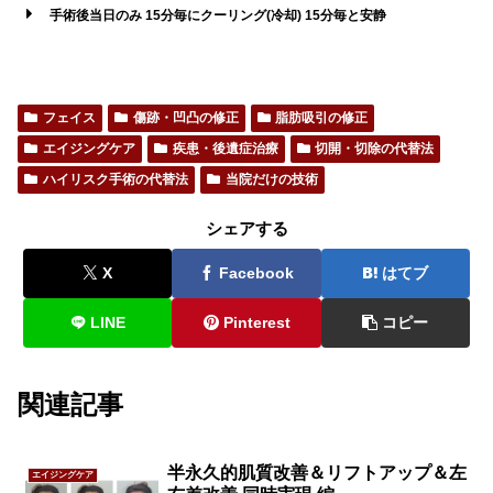
手術後当日のみ
15分毎にクーリング(冷却) 15分毎と安静
フェイス
傷跡・凹凸の修正
脂肪吸引の修正
エイジングケア
疾患・後遺症治療
切開・切除の代替法
ハイリスク手術の代替法
当院だけの技術
シェアする
X
Facebook
はてブ
LINE
Pinterest
コピー
関連記事
半永久的肌質改善＆リフトアップ＆左
エイジングケア