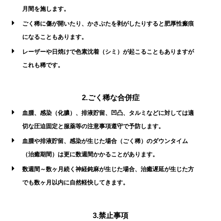
月間を施します。
ごく稀に傷が開いたり、かさぶたを剥がしたりすると肥厚性瘢痕
になることもあります。
レーザーや日焼けで色素沈着（シミ）が起こることもありますが
これも稀です。
2.ごく稀な合併症
血腫、感染（化膿）、排液貯留、凹凸、タルミなどに対しては適
切な圧迫固定と服薬等の注意事項遵守で予防します。
血腫や排液貯留、感染が生じた場合（ごく稀）のダウンタイム
（治癒期間）は更に数週間かかることがあります。
数週間～数ヶ月続く神経鈍麻が生じた場合、治癒遅延が生じた方
でも数ヶ月以内に自然軽快してきます。
3.禁止事項