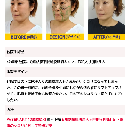
他院手術歴
40歳時 他院にて経結膜下眼瞼脱脂術＆クマにFGF入り脂肪注入
希望デザイン
他院で目の下にFGF入りの脂肪注入をされたが、シコリになってしまっ
た。この際一期的に、顔面全体を小顔にしながら切らずにリフトアップさ
せて、肌質も眼瞼下垂も改善させたい。目の下のシコリも（切らずに）治
したい。
方法
VASER ART 4D脂肪吸引
頬～下顎
＆無制限脂肪注入＋PRP＋PRM ＆ 下眼
瞼のシコリに対して特殊治療