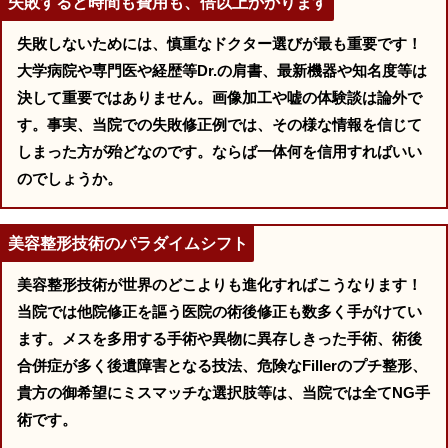
失敗すると時間も費用も、倍以上かかります
失敗しないためには、慎重なドクター選びが最も重要です！
大学病院や専門医や経歴等Dr.の肩書、最新機器や知名度等は
決して重要ではありません。画像加工や嘘の体験談は論外で
す。事実、当院での失敗修正例では、その様な情報を信じて
しまった方が殆どなのです。ならば一体何を信用すればいい
のでしょうか。
美容整形技術のパラダイムシフト
美容整形技術が世界のどこよりも進化すればこうなります！
当院では他院修正を謳う医院の術後修正も数多く手がけてい
ます。メスを多用する手術や異物に異存しきった手術、術後
合併症が多く後遺障害となる技法、危険なFillerのプチ整形、
貴方の御希望にミスマッチな選択肢等は、当院では全てNG手
術です。