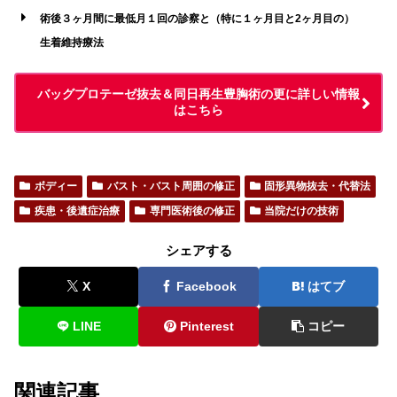
術後３ヶ月間に最低月１回の診察と（特に１ヶ月目と2ヶ月目の）
生着維持療法
バッグプロテーゼ抜去＆同日再生豊胸術の更に詳しい情報
はこちら
ボディー
バスト・バスト周囲の修正
固形異物抜去・代替法
疾患・後遺症治療
専門医術後の修正
当院だけの技術
シェアする
X
Facebook
はてブ
LINE
Pinterest
コピー
関連記事