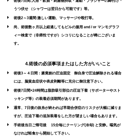
術後7日間:入浴・飲酒・刺激物摂取・運動・ブラジャーの締付け・
うつ伏せ （シャワーは翌日から可能です）等。
術後2～3週間:激しい運動、マッサージや殴打等。
尚、術後数ヶ月以上経過してもピルの服用 and / or マンモグラフ
ィー検査で（非癌性ですが）シコリになることが稀にございま
す。
4.術後の必須事項またはした方がいいこと
術後3～４日間：腋窩創の圧迫固定 御自身で圧迫解除される場合
には、脳貧血症状や表皮剥離等に充分に御注意下さい。
術後7日間×24時間は脂肪吸引部位の圧迫下着（サポーターやスト
ッキング等）の装着必須期間があります。
通常、7日後の抜糸が終われば早期合併症のリスクが大幅に減りま
すが、圧迫下着の追加装着をした方が望ましい場合もあります。
手術後当日ご帰宅後 15分毎にクーリング(冷却) と安静。嘔気が
なければ軽食から開始して下さい。