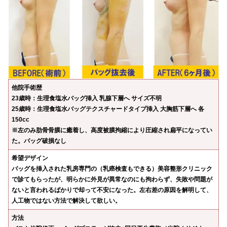
他院手術歴
23歳時：生理食塩水バッグ挿入 乳腺下層へ サイズ不明
25歳時：生理食塩水バッグテクスチャードタイプ挿入 大胸筋下層へ 各
150cc
※左のみ肋骨骨膜に癒着し、高度被膜拘縮により圧縮され扁平になってい
た。バッグ破損なし
希望デザイン
バッグを挿入された乳房専門の（乳癌検査もできる）美容整形クリニック
で診てもらったが、明らかに外見が異常なのにも拘わらず、失敗や問題が
ないと言われるばかりで却って不安になった。左右差の原因を解明して、
人工物ではない方法で解決して欲しい。
方法