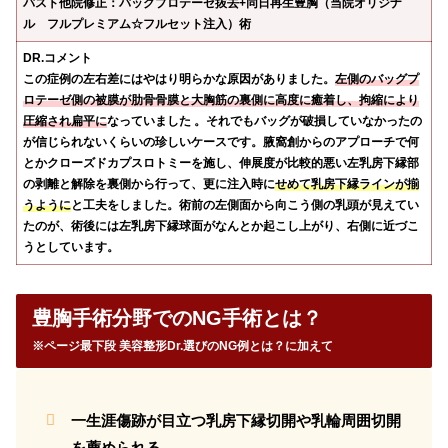
バスト他院修正：バッグプロテーゼ抜去+同日再生豊胸（当院オリジナ
ル フルプレミアム☆フルセット注入）術
DR.コメント
この症例の左右差にはやはり明らかな原因がありました。
左側のバッグプ
ロテーゼ側の被膜が肋骨骨膜と大胸筋の裏側に高度に癒着し、拘縮により
圧縮され扁平に
なっていました 。それでもバッグが破損していなかったの
が信じられないくらいの珍しいケースです。腋窩創からのアプローチで何
とかクローズドカプスロトミーを施し、伸展度が比較的悪い左乳房下縁部
の剥離と解除を裏側から行って、更に注入時に
せめて乳房下縁ラインが揃
うように
と工夫をしました。術前の左側面から向こう側の乳頭が見えてい
たのが、術後には左乳房下縁球面がなんとか起こし上がり、右側に近づこ
うとしています。
豊胸手術分野でのNG手術とは？
※ページ最下段 美容整形Dr.選びのNG例とは？に加えて
一生涯傷跡が目立つ乳房下縁切開や乳輪周囲切開
を薦められる