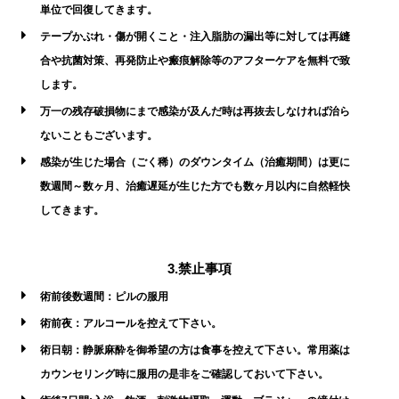
単位で回復してきます。
テープかぶれ・傷が開くこと・注入脂肪の漏出等に対しては再縫
合や抗菌対策、再発防止や瘢痕解除等のアフターケアを無料で致
します。
万一の残存破損物にまで感染が及んだ時は再抜去しなければ治ら
ないこともございます。
感染が生じた場合（ごく稀）のダウンタイム（治癒期間）は更に
数週間～数ヶ月、治癒遅延が生じた方でも数ヶ月以内に自然軽快
してきます。
3.禁止事項
術前後数週間：ピルの服用
術前夜：アルコールを控えて下さい。
術日朝：静脈麻酔を御希望の方は食事を控えて下さい。常用薬は
カウンセリング時に服用の是非をご確認しておいて下さい。