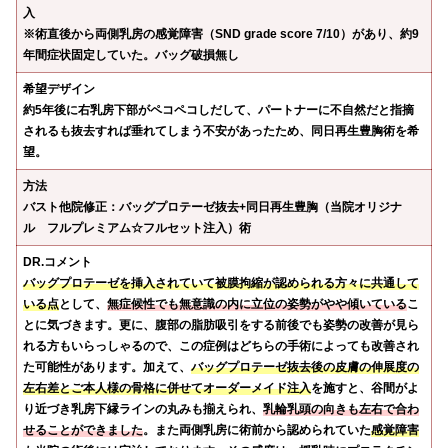
入
※術直後から両側乳房の感覚障害（SND grade score 7/10）があり、約9
年間症状固定していた。バッグ破損無し
希望デザイン
約5年後に右乳房下部がペコペコしだして、パートナーに不自然だと指摘
されるも抜去すれば垂れてしまう不安があったため、同日再生豊胸術を希
望。
方法
バスト他院修正：バッグプロテーゼ抜去+同日再生豊胸（当院オリジナ
ル フルプレミアム☆フルセット注入）術
DR.コメント
バッグプロテーゼを挿入されていて被膜拘縮が認められる方々に共通して
いる点
として、
無症候性でも無意識の内に立位の姿勢がやや傾いている
こ
とに気づきます。更に、腹部の脂肪吸引をする前後でも姿勢の改善が見ら
れる方もいらっしゃるので、この症例はどちらの手術によっても改善され
た可能性があります。加えて、
バッグプロテーゼ抜去後の皮膚の伸展度の
左右差とご本人様の骨格に併せてオーダーメイド注入
を施すと、谷間がよ
り近づき乳房下縁ラインの丸みも揃えられ、
乳輪乳頭の向きも左右で合わ
せることができました
。また両側乳房に術前から認められていた
感覚障害