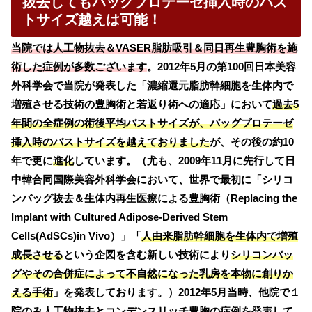
抜去してもバッグプロテーゼ挿入時のバス
トサイズ越えは可能！
当院では人工物抜去＆VASER脂肪吸引＆同日再生豊胸術を施
術した症例が多数ございます
。2012年5月の第100回日本美容
外科学会で当院が発表した「濃縮還元脂肪幹細胞を生体内で
増殖させる技術の豊胸術と若返り術への適応」において
過去5
年間の全症例の術後平均バストサイズが、バッグプロテーゼ
挿入時のバストサイズを越えておりました
が、その後の約10
年で更に
進化
しています。（尤も、2009年11月に先行して日
中韓合同国際美容外科学会において、世界で最初に「シリコ
ンバッグ抜去＆生体内再生医療による豊胸術（Replacing the
Implant with Cultured Adipose-Derived Stem
Cells(AdSCs)in Vivo）」「
人由来脂肪幹細胞を生体内で増殖
成長させる
という企図を含む新しい技術により
シリコンバッ
グやその合併症によって不自然になった乳房を本物に創りか
える手術
」を発表しております。）2012年5月当時、他院で１
院のみ人工物抜去とコンデンスリッチ豊胸の症例を発表して