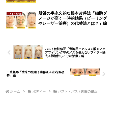
肌質の半永久的な根本改善法「細胞ダ
フェイス番外編
メージが高く一時的効果（ピーリング
やレーザー治療）の代替法とは？」編
バスト他院修正「豊胸用ヒアルロン酸やアク
アフィリング等のメスを使わないフィラー除
去＆難治性しこりの治療」編
二重整形「生来の眼瞼下垂修正＆左右差改
善」編
ホーム
ボディー
バスト・バスト周囲の修正