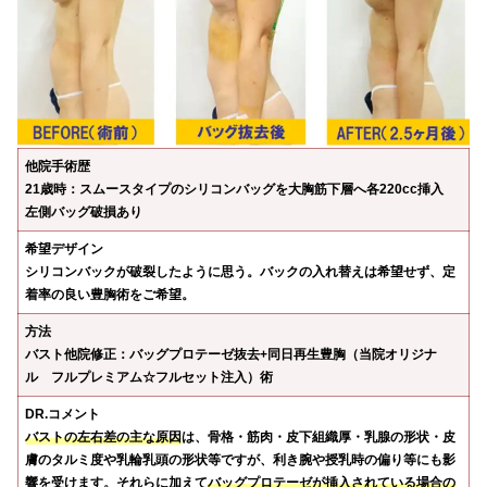
他院手術歴
21歳時：スムースタイプのシリコンバッグを大胸筋下層へ各220cc挿入
左側バッグ破損あり
希望デザイン
シリコンバックが破裂したように思う。バックの入れ替えは希望せず、定
着率の良い豊胸術をご希望。
方法
バスト他院修正：バッグプロテーゼ抜去+同日再生豊胸（当院オリジナ
ル フルプレミアム☆フルセット注入）術
DR.コメント
バストの左右差の主な原因
は、骨格・筋肉・皮下組織厚・乳腺の形状・皮
膚のタルミ度や乳輪乳頭の形状等ですが、利き腕や授乳時の偏り等にも影
響を受けます。それらに加えて
バッグプロテーゼが挿入されている場合の