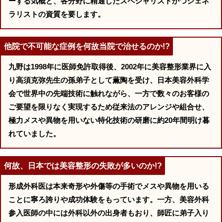
ーする気概と、各分野に精通したスペシャリストかつジェネ
ラリストの資質を要します。
他院で不可能な症例を何故当院で治せるのか!?
九野は1998年に医師免許取得後、2002年に美容整形業界に入
り高須克弥先生の孫弟子として薫陶を受け、日本美容外科学
会で世界中の先端技術に触れながら、一方で数々のお客様の
ご要望を限りなく実現するため従来法のアレンジや組合せ、
極力メスや異物を用いない特化技術の研磨に約20年間明け暮
れていました。
何故、日本では美容整形の失敗が多いのか!?
形成外科医は本来奇形や外傷等の手術でメスや異物を用いる
ことに寧ろ誇りや成功体験をもっています。一方、美容外科
参入医師の中には外科以外の出身者もおり、師匠に弟子入り