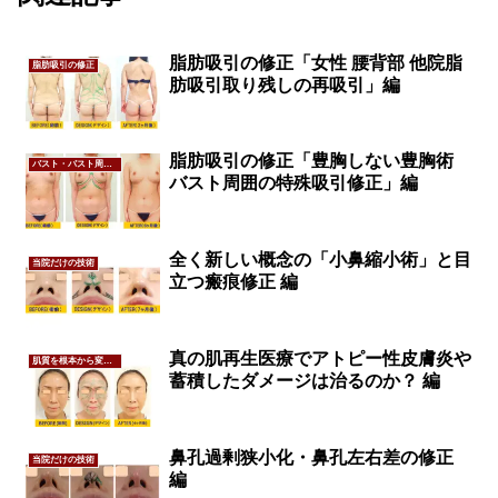
脂肪吸引の修正「女性 腰背部 他院脂
脂肪吸引の修正
肪吸引取り残しの再吸引」編
脂肪吸引の修正「豊胸しない豊胸術
バスト・バスト周囲の修正
バスト周囲の特殊吸引修正」編
全く新しい概念の「小鼻縮小術」と目
当院だけの技術
立つ瘢痕修正 編​
真の肌再生医療でアトピー性皮膚炎や
肌質を根本から変える
蓄積したダメージは治るのか？ 編
鼻孔過剰狭小化・鼻孔左右差の修正
当院だけの技術
編