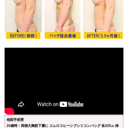
他院手術歴
20歳時：両側大胸筋下層に コムロコヒーシブシリコンバッグ 各225㏄ 挿