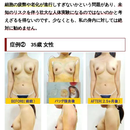
細胞の疲弊や老化が進行
しすぎないかという問題があり、
未
知のリスクを伴う壮大な人体実験になるのではないのか
と考
えざるを得ないのです。少なくとも、私の身内に対しては
絶
対に勧めません
。
症例② 35歳 女性