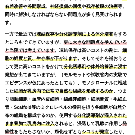
右差改善
や
谷間形成
、
神経損傷の回復
や
残存被膜の治療
等、
同時に解決しなければならない問題点が多く見受けられま
す。
一方で最近では
凍結保存や分化誘導剤による体外培養
をする
ところもでてきていますが、
更に大きな問題点を孕んでいる
と当院では考えています
。凍結保存は高いコストの割に、
細
胞の鮮度と質、生存率が下がります
。そしてそれを補おうと
して更に高いコストをかけて
分化誘導剤や体外培養液に浸す
発想が出てきていますが、（モルモットや試験管内の実験で
エビデンスが仮にあったとしても）、モノクローナルに増殖
した
細胞が乳房内で正常で自然な組織を形成するのか
、つま
り脂肪細胞・血管内皮細胞・線維芽細胞・細胞間質・毛細血
管・Scaffold等のミクロレベルの役割を担う各細胞が自然分
布の組織を構成するのか、使用する
分化誘導剤が混入された
まま豊胸で乳房内に注入
されると、浸透して乳腺に作用し
発
癌性
をもたらさないか、癌化せずとも
シコリが発症
したり、