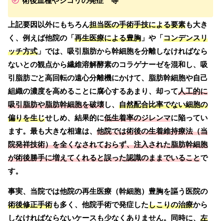
術後血種やシコリの発症 等
上記要因以外にもちろん
担当医
の手術手技による要素
も大き
く、例えば他院の「
再生医療による豊胸
」や「
コンデンスリ
ッチ方式
」では、吸引脂肪から幹細胞を分離しなければなら
ないとの観点から繊維溶解酵素のコラゲナーゼを混和し、吸
引脂肪ごと高回転の遠心分離機にかけて、脂肪幹細胞や自己
組織の濃度を高めることに腐心するあまり、却って
人工的に
吸引脂肪や脂肪幹細胞を破壊
し、
自然配合比率でない細胞の
偏りを生じ
せしめ、結果的に
低生着率のジレンマ
に陥ってい
ます。最も大きな相違は、
他院では術後の生着維持療法（当
院発祥技術）を全くなされておらず、注入された脂肪幹細胞
が術後勝手に増えてくれると誤った認識のままでいること
で
す。
事実、当院では他院の再生医療（幹細胞）豊胸を謳う医院の
術後修正手術
も多く、他院手術で発症した
しこりの治療
から
しなければならないケースも少なくありません。同時に、
左