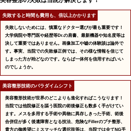
美容整形の失敗は当院が解決します！
失敗すると時間も費用も、倍以上かかります
失敗しないためには、慎重なドクター選びが最も重要です！
大学病院や専門医や経歴等Dr.の肩書、最新機器や知名度等は
決して重要ではありません。画像加工や嘘の体験談は論外で
す。事実、当院での失敗修正例では、その様な情報を信じて
しまった方が殆どなのです。ならば一体何を信用すればいい
のでしょうか。
美容整形技術のパラダイムシフト
美容整形技術が世界のどこよりも進化すればこうなります！
当院では他院修正を謳う医院の術後修正も数多く手がけてい
ます。メスを多用する手術や異物に異存しきった手術、術後
合併症が多く後遺障害となる技法、危険なFillerのプチ整形、
貴方の御希望にミスマッチな選択肢等は、当院では全てNG手