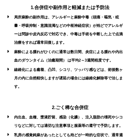
1.合併症や副作用と軽減または予防法
局所麻酔の副作用は、アレルギーと麻酔中毒（頭痛・嘔気・眩
暈・呼吸抑制・意識混濁などの中枢神経症状）が殆どでアレルギ
ーは問診や皮内反応で対応でき、中毒は手術を中断した上で点滴
治療をすれば通常回復します。
麻酔による腫れがひくのに通常は数日間、炎症による腫れや内出
血のダウンタイム（治癒期間） は平均2～3週間程度です。
線維化による癒着、凸凹、シコリ、ツッパリ感などは、術後数ヶ
月の内に自然軽快しますが遅延の場合には線維化解除等で治しま
す。
2.ごく稀な合併症
内出血、血種、漿液貯留、感染（化膿）、注入脂肪の壊死やシコ
リなどに対しては適切な注意事項と服薬等の遵守で予防します。
乳房の感覚鈍麻があったとしても殆どが一時的な症状で、通常週