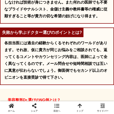
しなければ技術が身につきません。また何れの医師でも不要
なプライドやナルシスト、金儲け主義や教科書等の権威に従
順すぎること等が貴方の切な希望の妨げになり得ます。
失敗から学ぶドクター選びのポイントとは?
各担当医には過去の経験からくるそれぞれのワールドがあり
ます。それ故、仮に貴方が同じお悩みをご相談されても、返
ってくるコメントやカウンセリング内容は、医師によって全
く異なってくるのです。メール問合せや短時間相談では互い
に真意が伝わらないでしょう。御面倒でもセカンド以上のオ
ピニオンを直接受診で得て下さい。
美容整形Dr.選びのNG例とは？
（失敗したくない方も必見です）
ホーム
シェア
目次へ
トップ
サイドバー