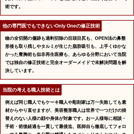
術です。
他の専門医でもできないOnly Oneの修正技術
瞼の全切開の傷跡も過剰切除の目頭目尻も、OPEN法の鼻整
形後も取り残しやタルミが生じた脂肪吸引も、上手くゆかな
かった豊胸術も似非再生医療も、あらゆる分野において当院
では独自の修正技術と完全オーダーメイドで未解決問題を解
決しています。
当院の考える職人技術とは
例えば同じ職人でもケーキ職人や彫刻家は万一失敗しても素
材からやり直せますが、美容整形職人は世界で一つだけの掛
替えのない人様の顔や身体が対象です。お一人様毎に相談・
手術・術後経過を一貫して最後迄、医師自ら徹底してフォロ