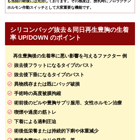
も当院の術後には完治
しております。その感度は、授乳時にプロラクチン
ホルモン作動スイッチとして大変重要な機能です。
シリコンバッグ抜去＆同日再生豊胸の生着
率 UP/DOWN のポイント
再生豊胸後の生着率に悪い影響を与えるファクター 例
抜去後フラットになるタイプのバスト
抜去後下垂になるタイプのバスト
異物残存または既にバッグ破損
手術時の高度被膜拘縮
術前後のピルや豊胸サプリ服用、女性ホルモン治療
喫煙や過度の筋トレ
下着による過剰圧迫
術後低栄養または持続的下痢や体重減少