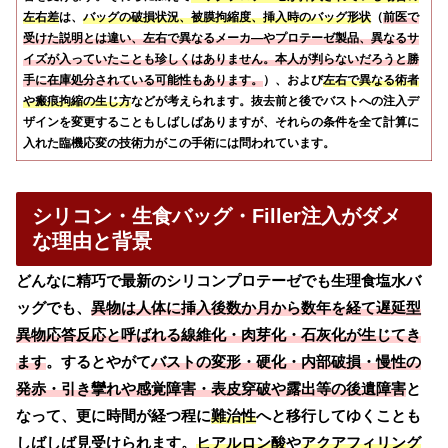
左右差
は、
バッグの破損状況、被膜拘縮度、挿入時のバッグ形状
（
前医で
受けた説明とは違い、左右で異なるメーカ―やプロテーゼ製品、異なるサ
イズが入っていたことも珍しくはありません。本人が判らないだろうと勝
手に在庫処分されている可能性もあります。
）、および
左右で異なる術者
や瘢痕拘縮の生じ方
などが考えられます。抜去前と後でバストへの注入デ
ザインを変更することもしばしばありますが、それらの条件を全て計算に
入れた臨機応変の技術力がこの手術には問われています。
シリコン・生食バッグ・Filler注入がダメ
な理由と背景
どんなに精巧で最新のシリコンプロテーゼでも生理食塩水バ
ッグでも、
異物は人体に挿入後数か月から数年を経て遅延型
異物応答反応と呼ばれる線維化・肉芽化・石灰化が生じてき
ます
。するとやがて
バストの変形・硬化・内部破損・慢性の
発赤・引き攣れや感覚障害・表皮穿破や露出等の後遺障害
と
なって、更に時間が経つ程に
難治性
へと移行してゆくことも
しばしば見受けられます。
ヒアルロン酸
や
アクアフィリング